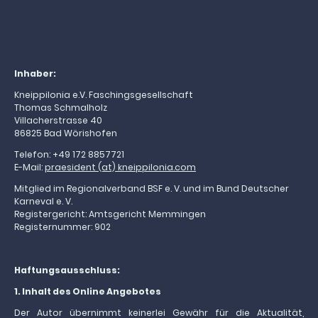
Inhaber:
Kneippilonia e.V. Faschingsgesellschaft
Thomas Schmalholz
Villacherstrasse 40
86825 Bad Wörishofen
Telefon: +49 172 8857721
E-Mail:
praesident (at) kneippilonia.
com
Mitglied im Regionalverband BSF e. V. und im Bund Deutscher
Karneval e. V.
Registergericht: Amtsgericht Memmingen
Registernummer: 902
Haftungsausschluss:
1. Inhalt des Online Angebotes
Der Autor übernimmt keinerlei Gewähr für die Aktualität,