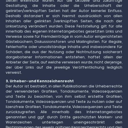
Seiten erkennbar waren. Auf die aktuelle und zukünftige
Gestaltung, die Inhalte oder die Urheberschaft der
gelinkten/verknüpften Seiten hat der Autor keinerlei Einfluss.
Deshalb distanziert er sich hiermit ausdrücklich von allen
Inhalten aller gelinkten /verknüpften Seiten, die nach der
Linksetzung verändert wurden. Diese Feststellung gilt für alle
innerhalb des eigenen Internetangebotes gesetzten Links und
Verweise sowie für Fremdeinträge in vom Autor eingerichteten
Gästebüchern, Diskussionsforen und Mailinglisten. Für illegale,
fehlerhafte oder unvollständige Inhalte und insbesondere für
Schäden, die aus der Nutzung oder Nichtnutzung solcherart
dargebotener Informationen entstehen, haftet allein der
Anbieter der Seite, auf welche verwiesen wurde, nicht derjenige,
der über Links auf die jeweilige Veröffentlichung lediglich
verweist.
3. Urheber- und Kennzeichenrecht
Der Autor ist bestrebt, in allen Publikationen die Urheberrechte
der verwendeten Grafiken, Tondokumente, Videosequenzen
und Texte zu beachten, von ihm selbst erstellte Grafiken,
Tondokumente, Videosequenzen und Texte zu nutzen oder auf
lizenzfreie Grafiken, Tondokumente, Videosequenzen und Texte
zurückzugreifen. Alle innerhalb des Internetangebotes
genannten und ggf. durch Dritte geschützten Marken- und
Warenzeichen unterliegen uneingeschränkt den
Bestimmungen des jeweils gültigen Kennzeichenrechts und den