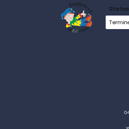
Startse
Termin
04
1