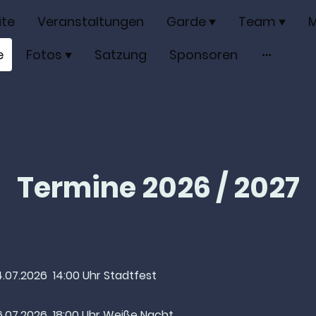
ite
Veranstaltungen
Garde
Team
M
e
Fotos
Satzung
Sponsoren
Termine 2026 / 2027
.07.2026
14:00 Uhr Stadtfest
6.07.2026
18:00 Uhr Weiße Nacht